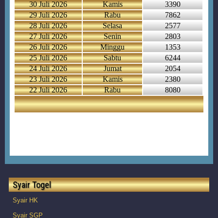
Syair Togel
Syair HK
Syair SGP