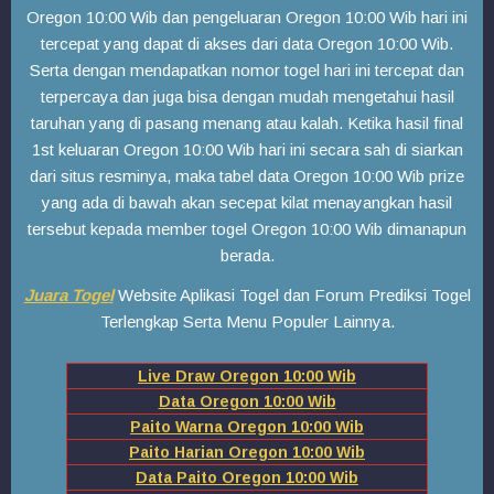
Oregon 10:00 Wib dan pengeluaran Oregon 10:00 Wib hari ini
tercepat yang dapat di akses dari data Oregon 10:00 Wib.
Serta dengan mendapatkan nomor togel hari ini tercepat dan
terpercaya dan juga bisa dengan mudah mengetahui hasil
taruhan yang di pasang menang atau kalah. Ketika hasil final
1st keluaran Oregon 10:00 Wib hari ini secara sah di siarkan
dari situs resminya, maka tabel data Oregon 10:00 Wib prize
yang ada di bawah akan secepat kilat menayangkan hasil
tersebut kepada member togel Oregon 10:00 Wib dimanapun
berada.
Juara Togel
Website Aplikasi Togel dan Forum Prediksi Togel
Terlengkap Serta Menu Populer Lainnya.
Live Draw Oregon 10:00 Wib
Data Oregon 10:00 Wib
Paito Warna Oregon 10:00 Wib
Paito Harian Oregon 10:00 Wib
Data Paito Oregon 10:00 Wib